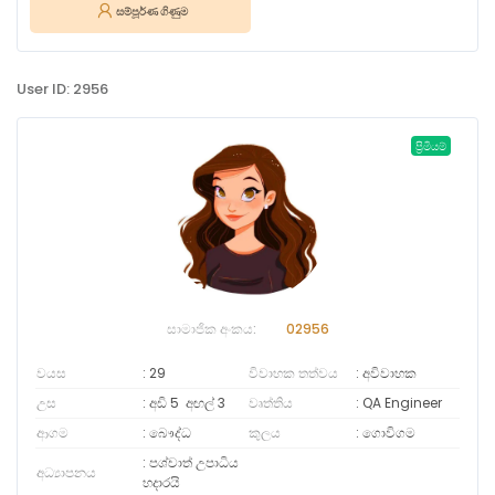
සම්පූර්ණ ගිණුම
User ID: 2956
ප්‍රිමියම්
සාමාජික අංකය:
02956
වයස
29
විවාහක තත්වය
අවිවාහක
උස
අඩි 5
අඟල්
3
වෘත්තිය
QA Engineer
ආගම
බෞද්ධ
කුලය
ගොවිගම
පශ්චාත් උපාධිය
අධ්‍යාපනය
හදාරයි