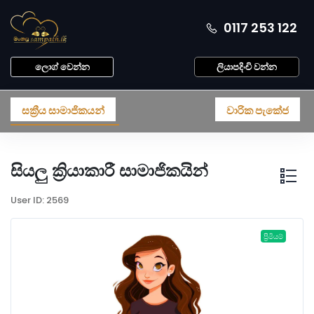
0117 253 122
ලොග් වෙන්න
ලියාපදිංචි වන්න
සක්‍රීය සාමාජිකයන්
වාරික පැකේජ
සියලු ක්‍රියාකාරී සාමාජිකයින්
User ID: 2569
ප්‍රිමියම්