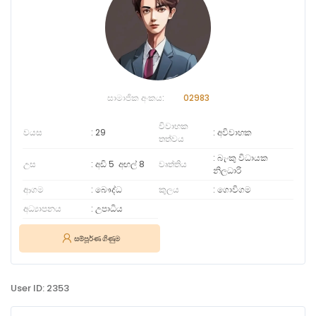
සාමාජික අංකය:
02983
විවාහක
වයස
29
අවිවාහක
තත්වය
බැංකු විධායක
උස
අඩි 5
අඟල්
8
වෘත්තිය
නිලධාරි
ආගම
බෞද්ධ
කුලය
ගොවිගම
අධ්‍යාපනය
උපාධිය
සම්පූර්ණ ගිණුම
User ID: 2353