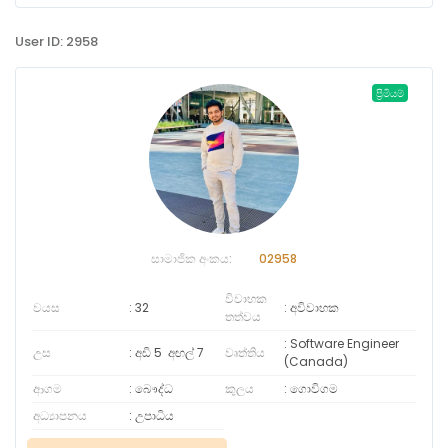
User ID: 2958
ප්‍රිමියම්
සාමාජික අංකය:
02958
විවාහක
වයස
32
අවිවාහක
තත්වය
Software Engineer
උස
අඩි 5
අඟල්
7
වෘත්තිය
(Canada)
ආගම
බෞද්ධ
කුලය
ගොවිගම
අධ්‍යාපනය
උපාධිය