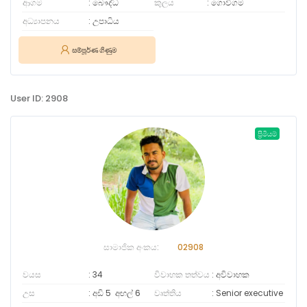
ආගම
බෞද්ධ
කුලය
ගොවිගම
අධ්‍යාපනය
උපාධිය
සම්පූර්ණ ගිණුම
User ID: 2908
ප්‍රිමියම්
සාමාජික අංකය:
02908
වයස
34
විවාහක තත්වය
අවිවාහක
උස
අඩි 5
අඟල්
6
වෘත්තිය
Senior executive