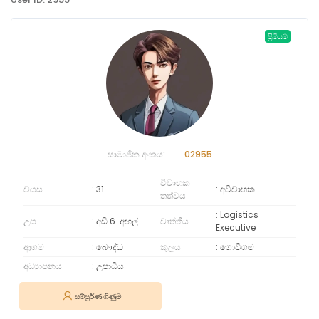
ප්‍රිමියම්
සාමාජික අංකය:
02955
විවාහක
වයස
31
අවිවාහක
තත්වය
Logistics
උස
අඩි 6
අඟල්
වෘත්තිය
Executive
ආගම
බෞද්ධ
කුලය
ගොවිගම
අධ්‍යාපනය
උපාධිය
සම්පූර්ණ ගිණුම