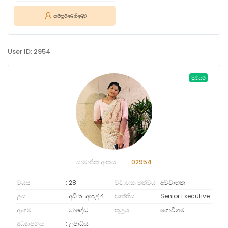
සම්පූර්ණ ගිණුම
User ID: 2954
ප්‍රිමියම්
සාමාජික අංකය:
02954
වයස
28
විවාහක තත්වය
අවිවාහක
උස
අඩි 5
අඟල්
4
වෘත්තිය
Senior Executive
ආගම
බෞද්ධ
කුලය
ගොවිගම
අධ්‍යාපනය
උපාධිය