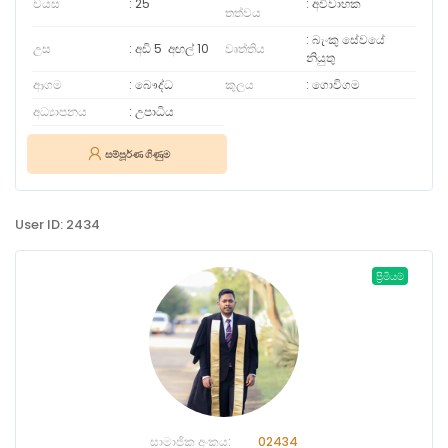
වයස
25
අවිවාහක
තත්වය
බැංකු සේවයේ
උස
අඩි 5
අඟල්
10
වෘත්තිය
නියුතු
ආගම
බෞද්ධ
කුලය
ගොවිගම
අධ්‍යාපනය
උපාධිය
සම්පූර්ණ ගිණුම
User ID: 2434
ප්‍රිමියම්
සාමාජික අංකය:
02434