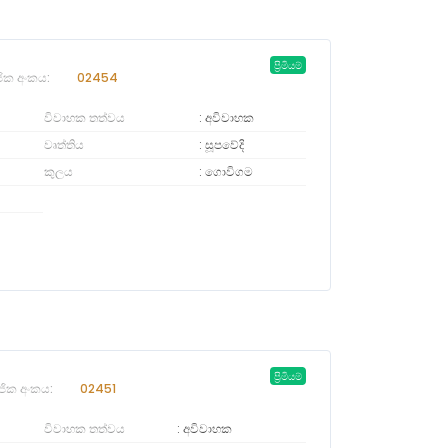
ප්‍රිමියම්
ජික අංකය:
02454
විවාහක තත්වය
අවිවාහක
වෘත්තිය
සූපවේදි
කුලය
ගොවිගම
ප්‍රිමියම්
ජික අංකය:
02451
විවාහක තත්වය
අවිවාහක