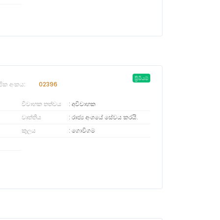
ප්‍රිමියම්
ජික අංකය:
02396
විවාහක තත්වය
අවිවාහක
වෘත්තිය
රාජ්‍ය අංශයේ සේවය කරයි.
කුලය
ගොවිගම