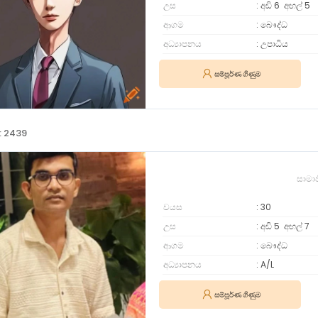
උස
අඩි 6
අඟල්
5
ආගම
බෞද්ධ
අධ්‍යාපනය
උපාධිය
සම්පූර්ණ ගිණුම
: 2439
සාමා
වයස
30
උස
අඩි 5
අඟල්
7
ආගම
බෞද්ධ
අධ්‍යාපනය
A/L
සම්පූර්ණ ගිණුම