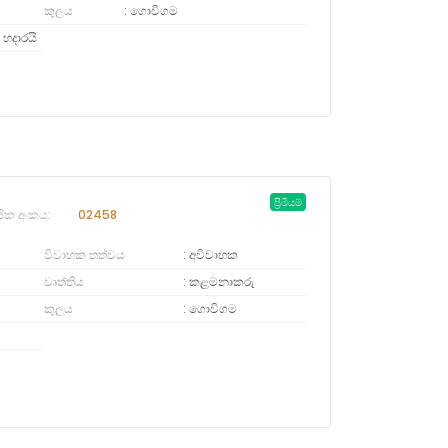
කුලය
ගොවිගම
 හදාරයි
ප්‍රිමියම්
ජික අංකය:
02458
විවාහක තත්වය
අවිවාහක
වෘත්තිය
කළමනාකරු
කුලය
ගොවිගම