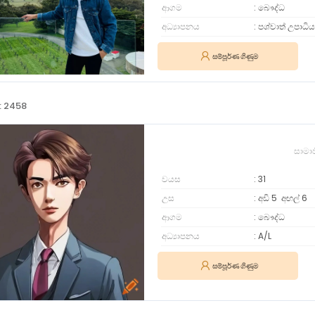
ආගම
බෞද්ධ
අධ්‍යාපනය
පශ්චාත් උපාධිය
සම්පූර්ණ ගිණුම
: 2458
සාමා
වයස
31
උස
අඩි 5
අඟල්
6
ආගම
බෞද්ධ
අධ්‍යාපනය
A/L
සම්පූර්ණ ගිණුම