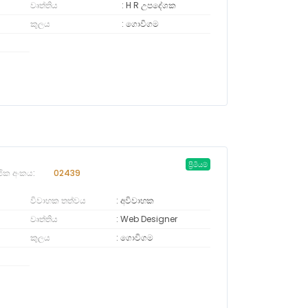
වෘත්තිය
H R උපදේශක
කුලය
ගොවිගම
ප්‍රිමියම්
ජික අංකය:
02439
විවාහක තත්වය
අවිවාහක
වෘත්තිය
Web Designer
කුලය
ගොවිගම