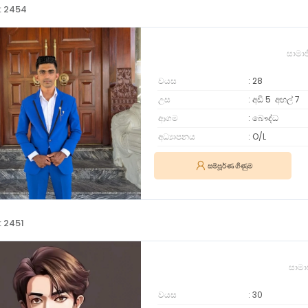
: 2454
සාමා
වයස
28
උස
අඩි 5
අඟල්
7
ආගම
බෞද්ධ
අධ්‍යාපනය
O/L
සම්පූර්ණ ගිණුම
: 2451
සාමා
වයස
30