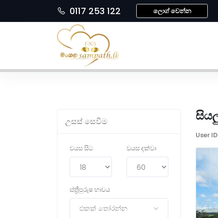
0117 253 122
ලොග් වෙන්න
සියල
උසස් සෙවීම
User ID
වයස සිට
වයස දක්වා
ස්ත්‍රීපුරුෂ භාවය
එකක් තෝරන්න