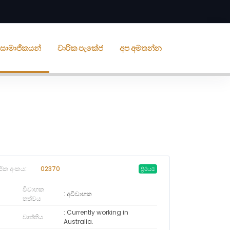
ීය සාමාජිකයන්
වාරික පැකේජ
අප අමතන්න
ජික අංකය:
02370
ප්‍රිමියම්
විවාහක
අවිවාහක
තත්වය
Currently working in
වෘත්තිය
Australia.