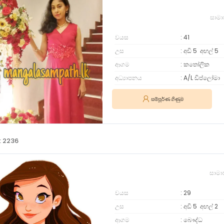
සාමා
වයස
41
උස
අඩි 5
අඟල්
5
ආගම
කතෝලික
අධ්‍යාපනය
A/L ඩිප්ලෝමා
සම්පූර්ණ ගිණුම
: 2236
සාමා
වයස
29
උස
අඩි 5
අඟල්
2
ආගම
බෞද්ධ