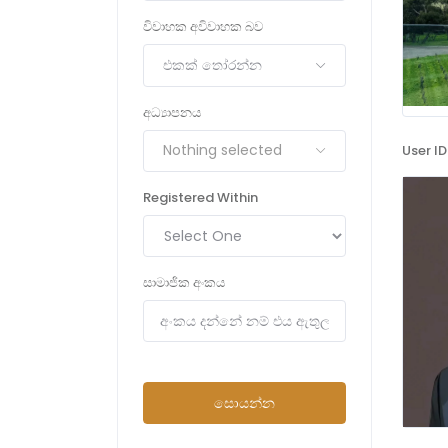
විවාහක අවිවාහක බව
එකක් තෝරන්න
අධ්‍යාපනය
Nothing selected
User ID
Registered Within
සාමාජික අංකය
සොයන්න