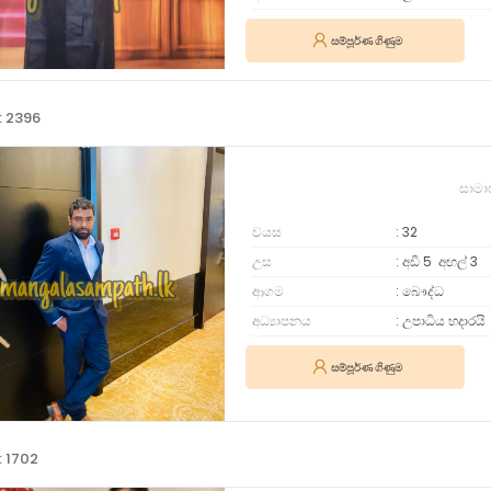
සම්පූර්ණ ගිණුම
: 2396
සාමා
වයස
32
උස
අඩි 5
අඟල්
3
ආගම
බෞද්ධ
අධ්‍යාපනය
උපාධිය හදාරයි
සම්පූර්ණ ගිණුම
: 1702