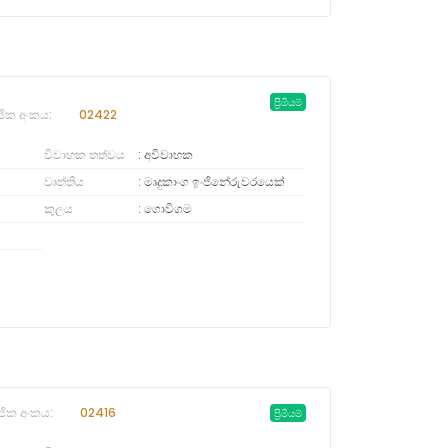
ප්‍රිමියම්
ජික අංකය:
02422
විවාහක තත්වය
අවිවාහක
වෘත්තිය
මෘදුකාංග ඉංජිනේරුවරයෙක්
කුලය
ගොවිගම
ජික අංකය:
02416
ප්‍රිමියම්