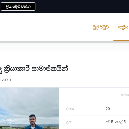
ලියාපදිංචි වන්න
මුල් පිටුව
සක්‍ර
ු ක්‍රියාකාරී සාමාජිකයින්
: 2370
සාමා
වයස
29
උස
අඩි 5
අඟල්
5