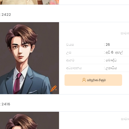
: 2422
සාමා
වයස
26
උස
අඩි 6
අඟල්
ආගම
බෞද්ධ
අධ්‍යාපනය
උපාධිය
සම්පූර්ණ ගිණුම
: 2416
සාමා