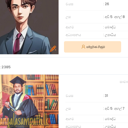
වයස
26
උස
අඩි 5
අඟල්
8
ආගම
බෞද්ධ
අධ්‍යාපනය
උපාධිය
සම්පූර්ණ ගිණුම
: 2385
සාමා
වයස
31
උස
අඩි 5
අඟල්
7
ආගම
බෞද්ධ
අධ්‍යාපනය
උපාධිය