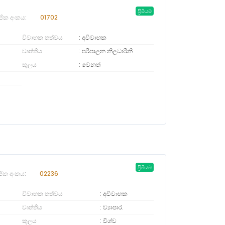
ප්‍රිමියම්
ජික අංකය:
01702
විවාහක තත්වය
අවිවාහක
වෘත්තිය
පරිපාලන නිලධාරිනි
කුලය
වෙනත්
ප්‍රිමියම්
ජික අංකය:
02236
විවාහක තත්වය
අවිවාහක
වෘත්තිය
ව්‍යාපාර.
කුලය
විශ්ව