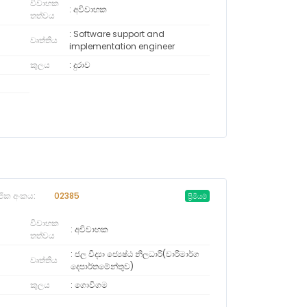
විවාහක
අවිවාහක
තත්වය
Software support and
වෘත්තිය
implementation engineer
කුලය
දුරාව
ජික අංකය:
02385
ප්‍රිමියම්
විවාහක
අවිවාහක
තත්වය
ජල විද්‍යා ජ්‍යෙෂ්ඨ නිලධාරි(වාරිමාර්ග
වෘත්තිය
දෙපාර්තමේන්තුව)
කුලය
ගොවිගම