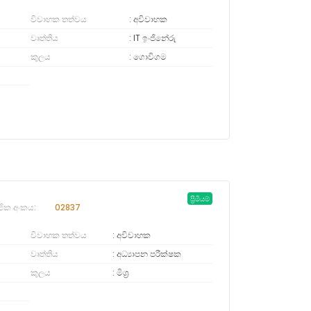
විවාහක තත්වය
අවිවාහක
වෘත්තිය
IT ඉංජිනේරු
කුලය
ගොවිගම
ප්‍රිමියම්
ජික අංකය:
02837
විවාහක තත්වය
අවිවාහක
වෘත්තිය
අධ්‍යාපන පරීක්ෂක
කුලය
මිශ්‍ර