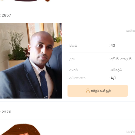
: 2857
සාමා
වයස
43
උස
අඩි 5
අඟල්
5
ආගම
බෞද්ධ
අධ්‍යාපනය
A/L
සම්පූර්ණ ගිණුම
: 2270
සාමා