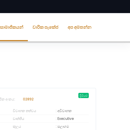
ීය සාමාජිකයන්
වාරික පැකේජ
අප අමතන්න
ප්‍රිමියම්
ජික අංකය:
02892
විවාහක තත්වය
අවිවාහක
වෘත්තිය
Executive
කුලය
සලාගම