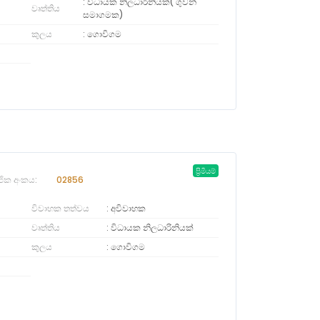
විධායක නිලධාරිනියක්( ගුවන්
වෘත්තිය
සමාගමක)
කුලය
ගොවිගම
ප්‍රිමියම්
ජික අංකය:
02856
විවාහක තත්වය
අවිවාහක
වෘත්තිය
විධායක නිලධාරිනියක්
කුලය
ගොවිගම