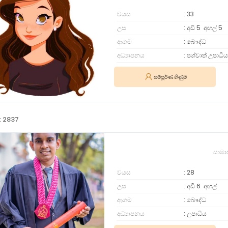
වයස
33
උස
අඩි 5
අඟල්
5
ආගම
බෞද්ධ
අධ්‍යාපනය
පශ්චාත් උපාධිය
සම්පූර්ණ ගිණුම
: 2837
සාමා
වයස
28
උස
අඩි 6
අඟල්
ආගම
බෞද්ධ
අධ්‍යාපනය
උපාධිය