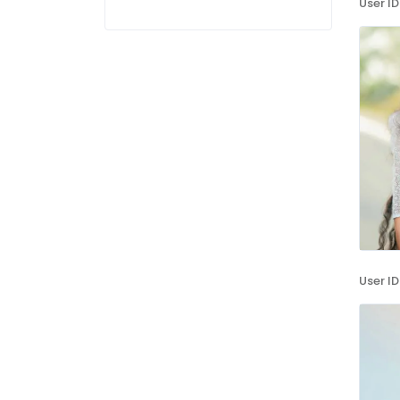
User ID
User ID