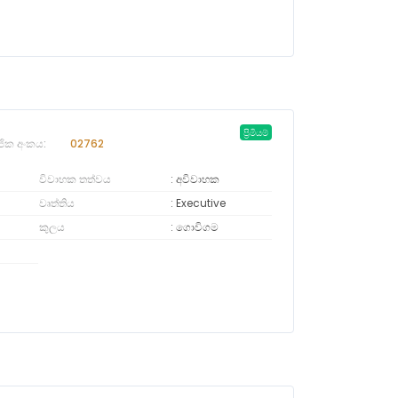
ප්‍රිමියම්
ජික අංකය:
02762
විවාහක තත්වය
අවිවාහක
වෘත්තිය
Executive
කුලය
ගොවිගම