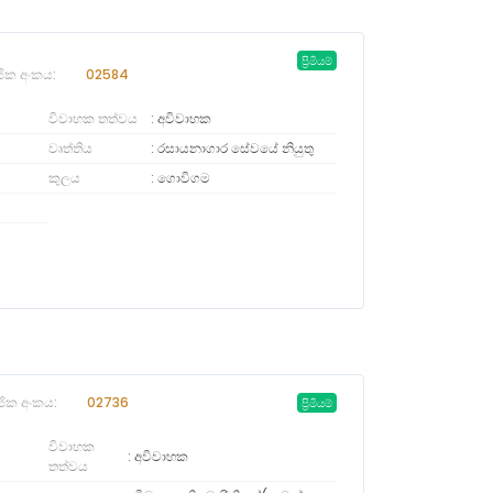
ප්‍රිමියම්
ජික අංකය:
02584
විවාහක තත්වය
අවිවාහක
වෘත්තිය
රසායනාගාර සේවයේ නියුතු
කුලය
ගොවිගම
ජික අංකය:
02736
ප්‍රිමියම්
විවාහක
අවිවාහක
තත්වය