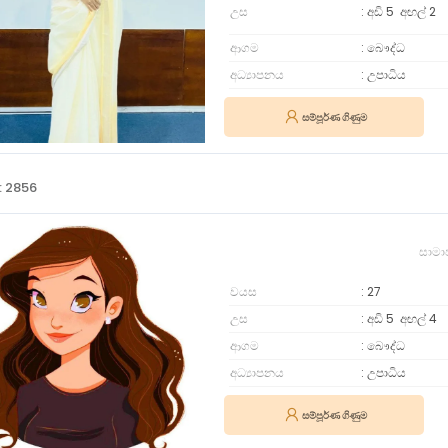
උස
අඩි 5
අඟල්
2
ආගම
බෞද්ධ
අධ්‍යාපනය
උපාධිය
සම්පූර්ණ ගිණුම
: 2856
සාමා
වයස
27
උස
අඩි 5
අඟල්
4
ආගම
බෞද්ධ
අධ්‍යාපනය
උපාධිය
සම්පූර්ණ ගිණුම