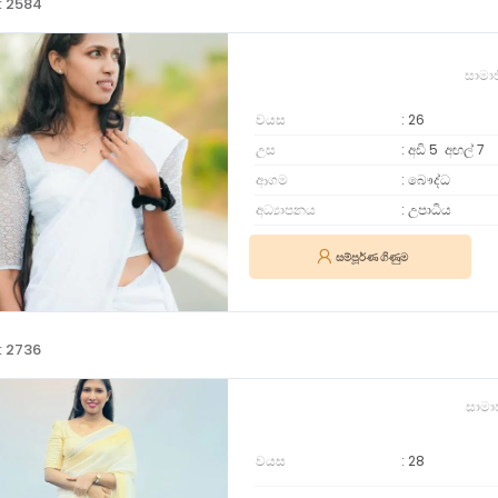
: 2584
සාමා
වයස
26
උස
අඩි 5
අඟල්
7
ආගම
බෞද්ධ
අධ්‍යාපනය
උපාධිය
සම්පූර්ණ ගිණුම
: 2736
සාමා
වයස
28