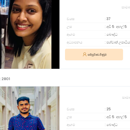
සාමා
වයස
37
උස
අඩි 5
අඟල්
5
ආගම
බෞද්ධ
අධ්‍යාපනය
පශ්චාත් උපාධිය
සම්පූර්ණ ගිණුම
: 2801
සාමා
වයස
25
උස
අඩි 5
අඟල්
5
ආගම
බෞද්ධ