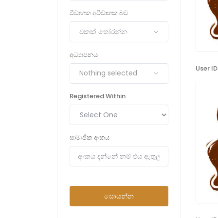
විවාහක අවිවාහක බව
එකක් තෝරන්න
අධ්‍යාපනය
User ID
Nothing selected
Registered Within
සාමාජික අංකය
සොයන්න