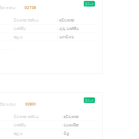
ප්‍රිමියම්
ජික අංකය:
02738
විවාහක තත්වය
අවිවාහක
වෘත්තිය
ගුරු වෘත්තීය
කුලය
ගොවිගම
ප්‍රිමියම්
ජික අංකය:
02801
විවාහක තත්වය
අවිවාහක
වෘත්තිය
ව්‍යාපාරික
කුලය
මිශ්‍ර