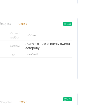
ජික අංකය:
02857
ප්‍රිමියම්
විවාහක
අවිවාහක
තත්වය
Admin officer of family owned
වෘත්තිය
company
කුලය
ගොවිගම
ප්‍රිමියම්
ජික අංකය:
02270