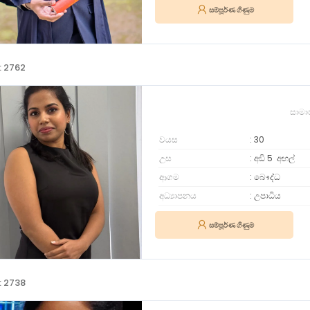
සම්පූර්ණ ගිණුම
: 2762
සාමා
වයස
30
උස
අඩි 5
අඟල්
ආගම
බෞද්ධ
අධ්‍යාපනය
උපාධිය
සම්පූර්ණ ගිණුම
: 2738