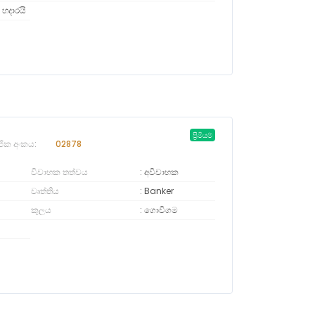
 හදාරයි
ප්‍රිමියම්
ජික අංකය:
02878
විවාහක තත්වය
අවිවාහක
වෘත්තිය
Banker
කුලය
ගොවිගම