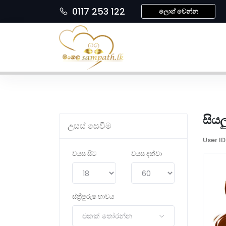
0117 253 122
ලොග් වෙන්න
සියල
උසස් සෙවීම
User ID
වයස සිට
වයස දක්වා
ස්ත්‍රීපුරුෂ භාවය
එකක් තෝරන්න