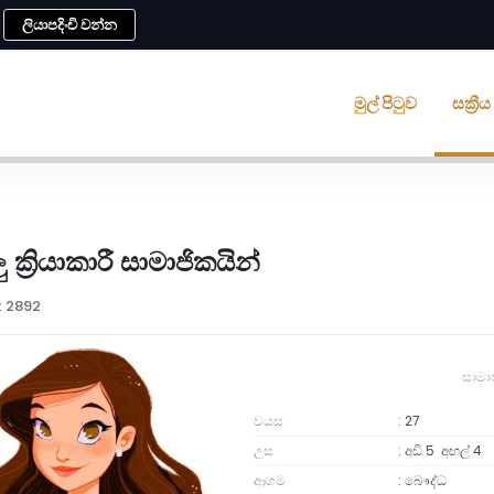
ලියාපදිංචි වන්න
මුල් පිටුව
සක්‍ර
ු ක්‍රියාකාරී සාමාජිකයින්
: 2892
සාමා
වයස
27
උස
අඩි 5
අඟල්
4
ආගම
බෞද්ධ