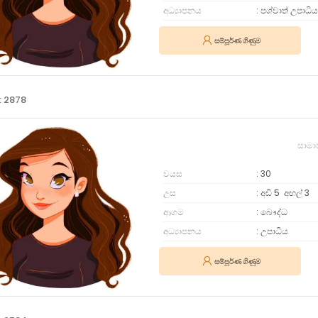
අධ්‍යාපනය
පශ්චාත් උපාධිය
සම්පූර්ණ ගිණුම
: 2878
සාමා
වයස
30
උස
අඩි 5
අඟල්
3
ආගම
බෞද්ධ
අධ්‍යාපනය
උපාධිය
සම්පූර්ණ ගිණුම