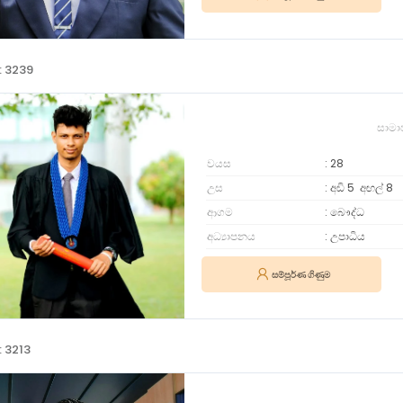
: 3239
සාමා
වයස
28
උස
අඩි 5
අඟල්
8
ආගම
බෞද්ධ
අධ්‍යාපනය
උපාධිය
සම්පූර්ණ ගිණුම
: 3213