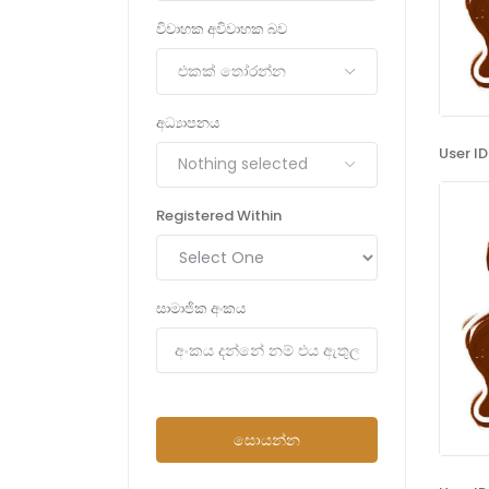
විවාහක අවිවාහක බව
එකක් තෝරන්න
අධ්‍යාපනය
User ID
Nothing selected
Registered Within
සාමාජික අංකය
සොයන්න