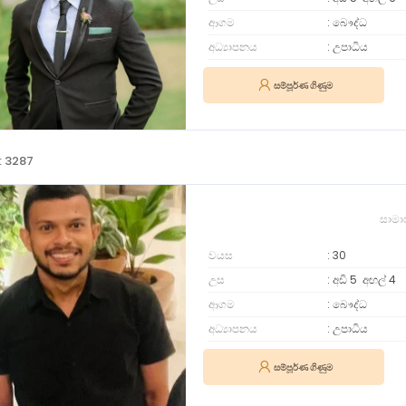
ආගම
බෞද්ධ
අධ්‍යාපනය
උපාධිය
සම්පූර්ණ ගිණුම
: 3287
සාමා
වයස
30
උස
අඩි 5
අඟල්
4
ආගම
බෞද්ධ
අධ්‍යාපනය
උපාධිය
සම්පූර්ණ ගිණුම