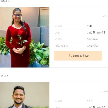
: 3043
සාමා
වයස
28
උස
අඩි 5
අඟල්
3
ආගම
බෞද්ධ
අධ්‍යාපනය
උපාධිය
සම්පූර්ණ ගිණුම
: 2137
සාමා
වයස
27
උස
අඩි 5
අඟල්
6