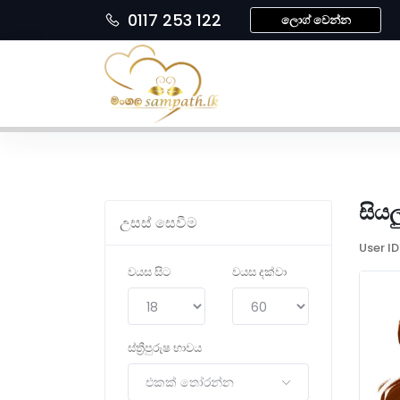
0117 253 122
ලොග් වෙන්න
සියල
උසස් සෙවීම
User ID
වයස සිට
වයස දක්වා
ස්ත්‍රීපුරුෂ භාවය
එකක් තෝරන්න