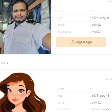
සාමා
වයස
31
උස
අඩි 5
අඟල්
6
ආගම
බෞද්ධ
අධ්‍යාපනය
උපාධිය
සම්පූර්ණ ගිණුම
: 3217
සාමා
වයස
30
උස
අඩි 5
අඟල්
4
ආගම
බෞද්ධ
අධ්‍යාපනය
උපාධිය හදාරයි