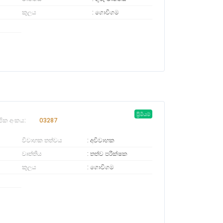
කුලය
ගොවිගම
ප්‍රිමියම්
ජික අංකය:
03287
විවාහක තත්වය
අවිවාහක
වෘත්තිය
තත්ව පරීක්ෂක
කුලය
ගොවිගම