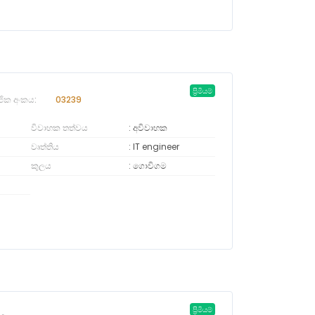
ප්‍රිමියම්
ජික අංකය:
03239
විවාහක තත්වය
අවිවාහක
වෘත්තිය
IT engineer
කුලය
ගොවිගම
ප්‍රිමියම්