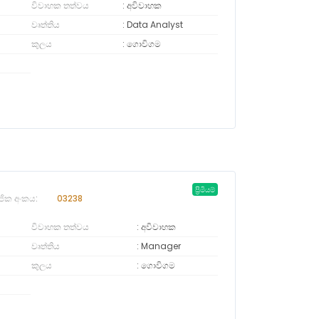
විවාහක තත්වය
අවිවාහක
වෘත්තිය
Data Analyst
කුලය
ගොවිගම
ප්‍රිමියම්
ජික අංකය:
03238
විවාහක තත්වය
අවිවාහක
වෘත්තිය
Manager
කුලය
ගොවිගම