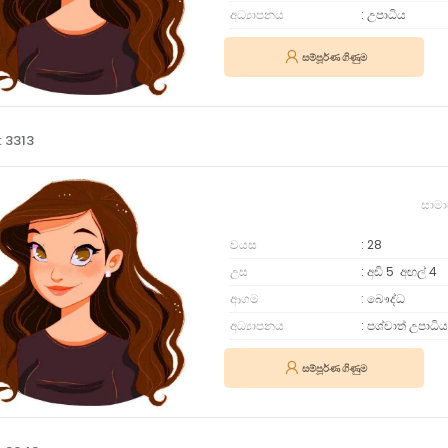
අධ්‍යාපනය
උපාධිය
සම්පූර්ණ ගිණුම
: 3313
සාමා
වයස
28
උස
අඩි 5
අඟල්
4
ආගම
බෞද්ධ
අධ්‍යාපනය
පශ්චාත් උපාධිය
සම්පූර්ණ ගිණුම