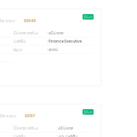
ප්‍රිමියම්
ජික අංකය:
03043
විවාහක තත්වය
අවිවාහක
වෘත්තිය
Finance Executive
කුලය
කරාව
ප්‍රිමියම්
ජික අංකය:
02137
විවාහක තත්වය
අවිවාහක
වෘත්තිය
ගුරු වෘත්තීය