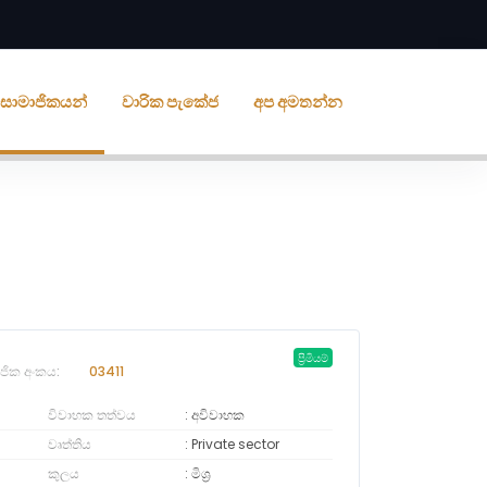
ීය සාමාජිකයන්
වාරික පැකේජ
අප අමතන්න
ප්‍රිමියම්
ජික අංකය:
03411
විවාහක තත්වය
අවිවාහක
වෘත්තිය
Private sector
කුලය
මිශ්‍ර