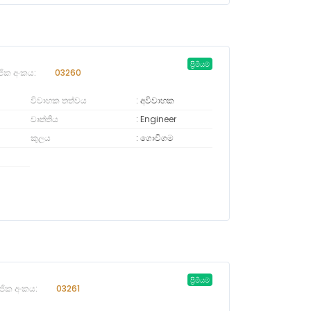
ප්‍රිමියම්
ජික අංකය:
03260
විවාහක තත්වය
අවිවාහක
වෘත්තිය
Engineer
කුලය
ගොවිගම
ප්‍රිමියම්
ජික අංකය:
03261