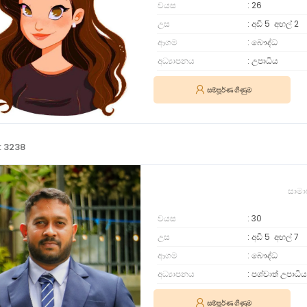
වයස
26
උස
අඩි 5
අඟල්
2
ආගම
බෞද්ධ
අධ්‍යාපනය
උපාධිය
සම්පූර්ණ ගිණුම
: 3238
සාමා
වයස
30
උස
අඩි 5
අඟල්
7
ආගම
බෞද්ධ
අධ්‍යාපනය
පශ්චාත් උපාධිය
සම්පූර්ණ ගිණුම