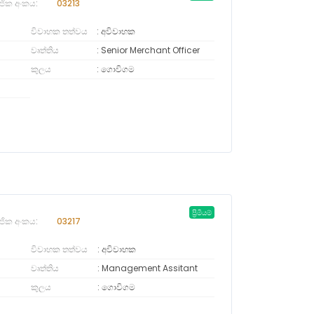
ජික අංකය:
03213
විවාහක තත්වය
අවිවාහක
වෘත්තිය
Senior Merchant Officer
කුලය
ගොවිගම
ප්‍රිමියම්
ජික අංකය:
03217
විවාහක තත්වය
අවිවාහක
වෘත්තිය
Management Assitant
කුලය
ගොවිගම