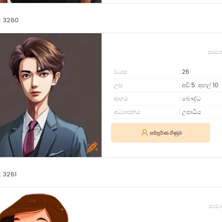
: 3260
සාමා
වයස
26
උස
අඩි 5
අඟල්
10
ආගම
බෞද්ධ
අධ්‍යාපනය
උපාධිය
සම්පූර්ණ ගිණුම
: 3261
සාමා