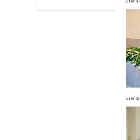
User ID
User ID