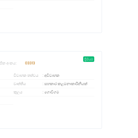
ප්‍රිමියම්
ජික අංකය:
03313
විවාහක තත්වය
අවිවාහක
වෘත්තිය
සහකාර කළමනාකාරිනියක්
කුලය
ගොවිගම