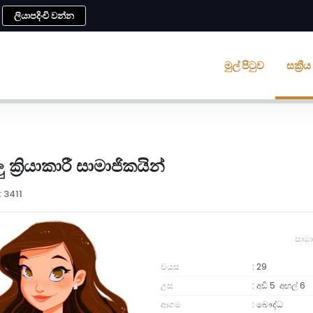
ලියාපදිංචි වන්න
මුල් පිටුව
සක්‍ර
ු ක්‍රියාකාරී සාමාජිකයින්
: 3411
සාමා
වයස
29
උස
අඩි 5
අඟල්
6
ආගම
බෞද්ධ