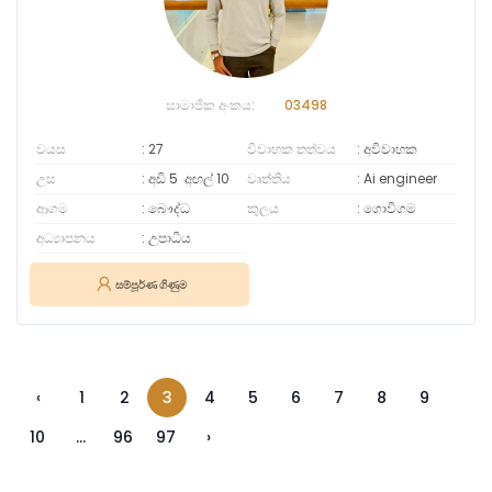
සාමාජික අංකය:
03498
වයස
27
විවාහක තත්වය
අවිවාහක
උස
අඩි 5
අඟල්
10
වෘත්තිය
Ai engineer
ආගම
බෞද්ධ
කුලය
ගොවිගම
අධ්‍යාපනය
උපාධිය
සම්පූර්ණ ගිණුම
‹
1
2
3
4
5
6
7
8
9
10
...
96
97
›