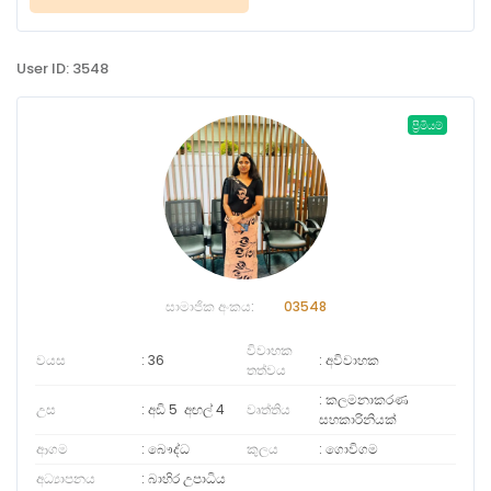
User ID: 3548
ප්‍රිමියම්
සාමාජික අංකය:
03548
විවාහක
වයස
36
අවිවාහක
තත්වය
කලමනාකරණ
උස
අඩි 5
අඟල්
4
වෘත්තිය
සහකාරිනියක්
ආගම
බෞද්ධ
කුලය
ගොවිගම
අධ්‍යාපනය
බාහිර උපාධිය