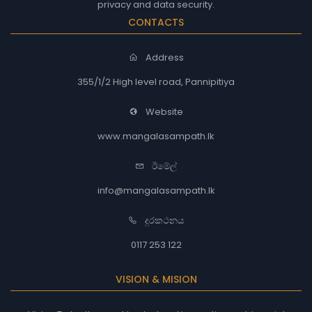
privacy and data security.
CONTACTS
Address
355/1/2 High level road, Pannipitiya
Website
www.mangalasampath.lk
ඊමේල්
info@mangalasampath.lk
දුරකථනය
0117 253 122
VISION & MISION