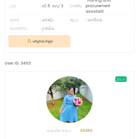
Planing and
උස
අඩි 5
අඟල්
2
වෘත්තිය
procurement
assistant
ආගම
බෞද්ධ
කුලය
ගොවිගම
අධ්‍යාපනය
උපාධිය
සම්පූර්ණ ගිණුම
User ID: 3453
ප්‍රිමියම්
සාමාජික අංකය:
03453