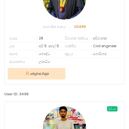
සාමාජික අංකය:
03499
වයස
28
විවාහක තත්වය
අවිවාහක
උස
අඩි 5
අඟල්
5
වෘත්තිය
Civil engineer
ආගම
බෞද්ධ
කුලය
ගොවිගම
අධ්‍යාපනය
උපාධිය
සම්පූර්ණ ගිණුම
User ID: 3498
ප්‍රිමියම්