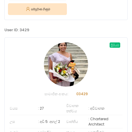
සම්පූර්ණ ගිණුම
User ID: 3429
ප්‍රිමියම්
සාමාජික අංකය:
03429
විවාහක
වයස
27
අවිවාහක
තත්වය
Chartered
උස
අඩි 5
අඟල්
2
වෘත්තිය
Architect