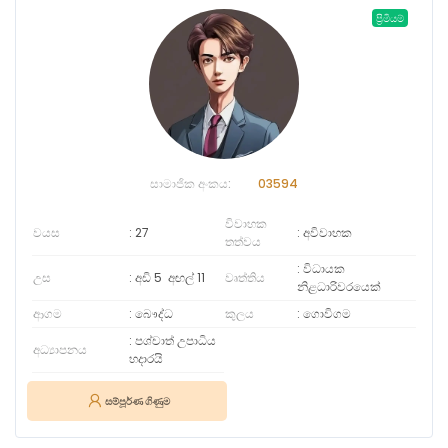
ප්‍රිමියම්
සාමාජික අංකය:
03594
විවාහක
වයස
27
අවිවාහක
තත්වය
විධායක
උස
අඩි 5
අඟල්
11
වෘත්තිය
නිළධාරිවරයෙක්
ආගම
බෞද්ධ
කුලය
ගොවිගම
පශ්චාත් උපාධිය
අධ්‍යාපනය
හදාරයි
සම්පූර්ණ ගිණුම