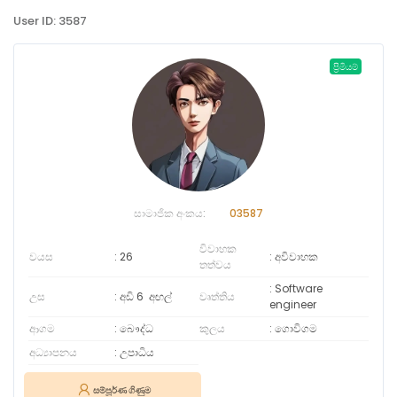
User ID: 3587
ප්‍රිමියම්
සාමාජික අංකය:
03587
විවාහක
වයස
26
අවිවාහක
තත්වය
Software
උස
අඩි 6
අඟල්
වෘත්තිය
engineer
ආගම
බෞද්ධ
කුලය
ගොවිගම
අධ්‍යාපනය
උපාධිය
සම්පූර්ණ ගිණුම