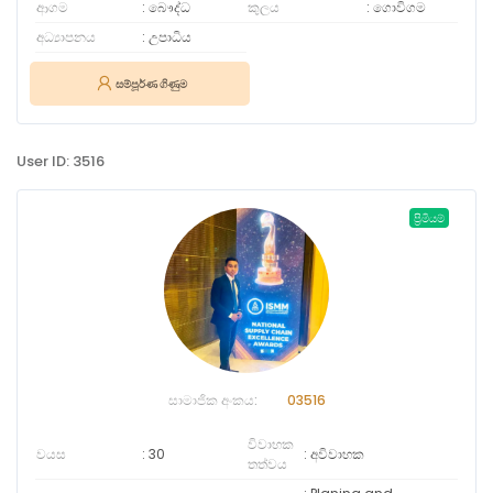
ආගම
බෞද්ධ
කුලය
ගොවිගම
අධ්‍යාපනය
උපාධිය
සම්පූර්ණ ගිණුම
User ID: 3516
ප්‍රිමියම්
සාමාජික අංකය:
03516
විවාහක
වයස
30
අවිවාහක
තත්වය