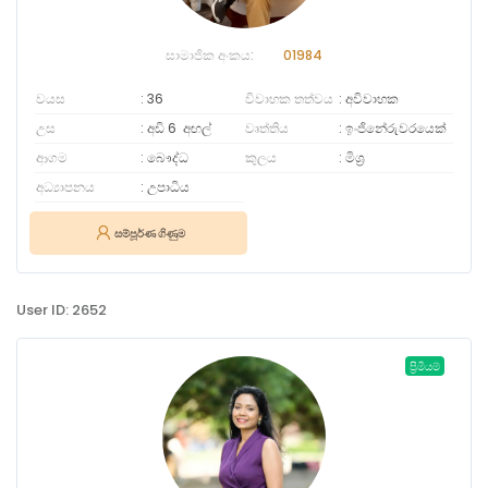
සාමාජික අංකය:
01984
වයස
36
විවාහක තත්වය
අවිවාහක
උස
අඩි 6
අඟල්
වෘත්තිය
ඉංජිනේරුවරයෙක්
ආගම
බෞද්ධ
කුලය
මිශ්‍ර
අධ්‍යාපනය
උපාධිය
සම්පූර්ණ ගිණුම
User ID: 2652
ප්‍රිමියම්