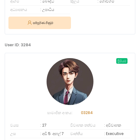
ආගම
බෞද්ධ
කුලය
ගොවිගම
අධ්‍යාපනය
උපාධිය
සම්පූර්ණ ගිණුම
User ID: 3284
ප්‍රිමියම්
සාමාජික අංකය:
03284
වයස
27
විවාහක තත්වය
අවිවාහක
උස
අඩි 5
අඟල්
7
වෘත්තිය
Executive