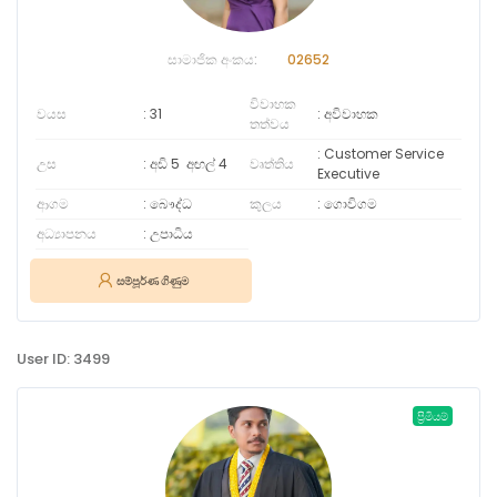
සාමාජික අංකය:
02652
විවාහක
වයස
31
අවිවාහක
තත්වය
Customer Service
උස
අඩි 5
අඟල්
4
වෘත්තිය
Executive
ආගම
බෞද්ධ
කුලය
ගොවිගම
අධ්‍යාපනය
උපාධිය
සම්පූර්ණ ගිණුම
User ID: 3499
ප්‍රිමියම්