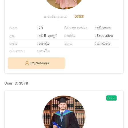
සාමාජික අංකය:
03631
වයස
28
විවාහක තත්වය
අවිවාහක
උස
අඩි 5
අඟල්
1
වෘත්තිය
Executive
ආගම
බෞද්ධ
කුලය
ගොවිගම
අධ්‍යාපනය
උපාධිය
සම්පූර්ණ ගිණුම
User ID: 3578
ප්‍රිමියම්