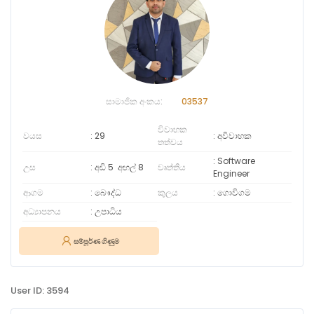
සාමාජික අංකය:
03537
විවාහක
වයස
29
අවිවාහක
තත්වය
Software
උස
අඩි 5
අඟල්
8
වෘත්තිය
Engineer
ආගම
බෞද්ධ
කුලය
ගොවිගම
අධ්‍යාපනය
උපාධිය
සම්පූර්ණ ගිණුම
User ID: 3594