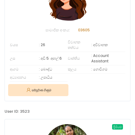
සාමාජික අංකය:
03605
විවාහක
වයස
26
අවිවාහක
තත්වය
Account
උස
අඩි 5
අඟල්
6
වෘත්තිය
Assistant
ආගම
බෞද්ධ
කුලය
ගොවිගම
අධ්‍යාපනය
උපාධිය
සම්පූර්ණ ගිණුම
User ID: 3523
ප්‍රිමියම්