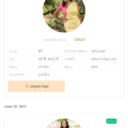
සාමාජික අංකය:
03523
වයස
27
විවාහක තත්වය
අවිවාහක
උස
අඩි 5
අඟල්
3
වෘත්තිය
රජයේ පාසල් ගුරු
ආගම
බෞද්ධ
කුලය
දුරාව
අධ්‍යාපනය
උපාධිය
සම්පූර්ණ ගිණුම
User ID: 3611
ප්‍රිමියම්