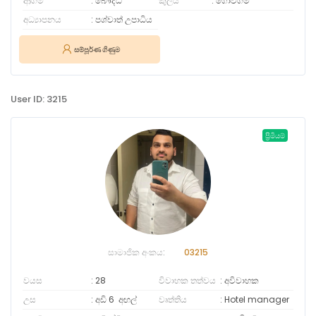
ආගම
බෞද්ධ
කුලය
ගොවිගම
අධ්‍යාපනය
පශ්චාත් උපාධිය
සම්පූර්ණ ගිණුම
User ID: 3215
ප්‍රිමියම්
සාමාජික අංකය:
03215
වයස
28
විවාහක තත්වය
අවිවාහක
උස
අඩි 6
අඟල්
වෘත්තිය
Hotel manager