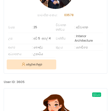
සාමාජික අංකය:
03578
විවාහක
වයස
25
අවිවාහක
තත්වය
Interior
උස
අඩි 5
අඟල්
4
වෘත්තිය
Architecture
ආගම
බෞද්ධ
කුලය
ගොවිගම
අධ්‍යාපනය
උපාධිය
සම්පූර්ණ ගිණුම
User ID: 3605
ප්‍රිමියම්