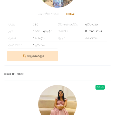
සාමාජික අංකය:
03640
වයස
26
විවාහක තත්වය
අවිවාහක
උස
අඩි 5
අඟල්
6
වෘත්තිය
It Executive
ආගම
බෞද්ධ
කුලය
ගොවිගම
අධ්‍යාපනය
උපාධිය
සම්පූර්ණ ගිණුම
User ID: 3631
ප්‍රිමියම්