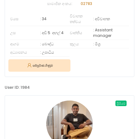
සාමාජික අංකය:
02783
විවාහක
වයස
34
අවිවාහක
තත්වය
Assistant
උස
අඩි 5
අඟල්
4
වෘත්තිය
manager
ආගම
බෞද්ධ
කුලය
මිශ්‍ර
අධ්‍යාපනය
උපාධිය
සම්පූර්ණ ගිණුම
User ID: 1984
ප්‍රිමියම්