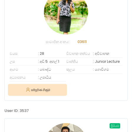
සාමාජික අංකය:
03611
වයස
28
විවාහක තත්වය
අවිවාහක
උස
අඩි 5
අඟල්
1
වෘත්තිය
Junior Lecture
ආගම
බෞද්ධ
කුලය
ගොවිගම
අධ්‍යාපනය
උපාධිය
සම්පූර්ණ ගිණුම
User ID: 3537
ප්‍රිමියම්