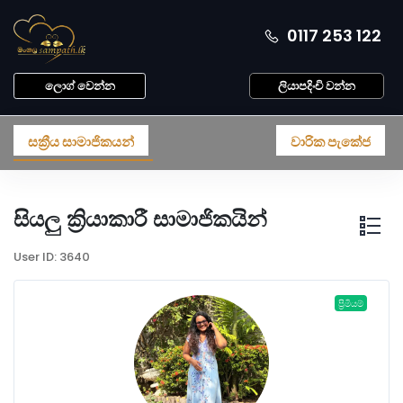
0117 253 122
ලොග් වෙන්න
ලියාපදිංචි වන්න
සක්‍රීය සාමාජිකයන්
වාරික පැකේජ
සියලු ක්‍රියාකාරී සාමාජිකයින්
User ID: 3640
ප්‍රිමියම්