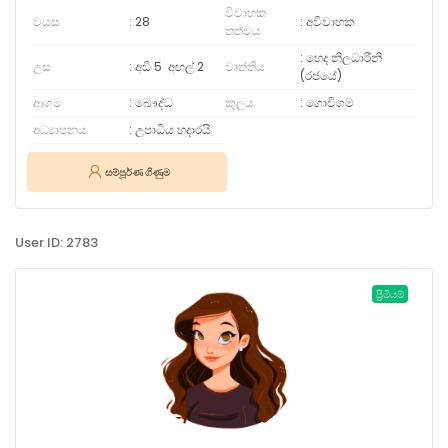
විවාහක
වයස
28
අවිවාහක
තත්වය
හෙද නිලධාරීනි
උස
අඩි 5
අඟල්
2
වෘත්තිය
(රජයේ)
ආගම
බෞද්ධ
කුලය
ගොවිගම
අධ්‍යාපනය
උපාධිය හදාරයි
සම්පූර්ණ ගිණුම
User ID: 2783
ප්‍රිමියම්