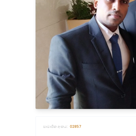
සාමාජික අංකය:
02857