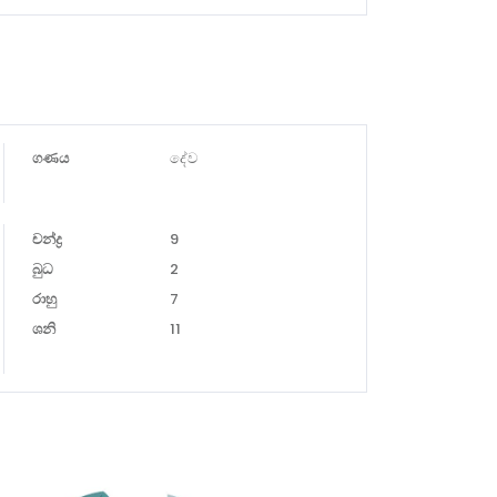
ගණය
දේව
චන්ද්‍ර
9
බුධ
2
රාහු
7
ශනි
11