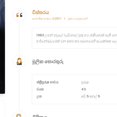
විස්තරය
සාමාජික අංකය: 02857
|
පුතා වෙනුවෙන්
1983 උපන් පවුලේ වැඩිමහල් පුතු හට රැකියාවක් ඇති හ
ඉංජිනේරුවරෙක් වන අතර තම සමාගමෙහි අධ්‍යක්ෂක ලෙස
මූලික තොරතුරු
ස්ත්‍රීපුරුෂ භාවය
පුරුෂ
වයස
43
උස
අඩි 5 අඟල් 5