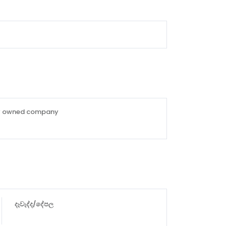
ly owned company
දෑවැද්ද/දේපල