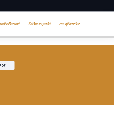
ීය සාමාජිකයන්
වාරික පැකේජ
අප අමතන්න
PDF