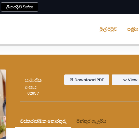
ලියාපදිංචි වන්න
මුල් පිටුව
සක්‍ර
Download PDF
View 
සාමාජික
අංකය:
02857
විස්තරාත්මක තොරතුරු
පින්තූර ගැලරිය