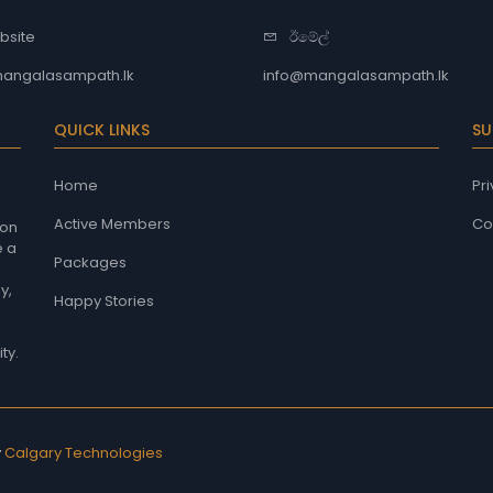
bsite
ඊමේල්
angalasampath.lk
info@mangalasampath.lk
QUICK LINKS
SU
Home
Pri
Active Members
Co
 on
e a
Packages
y,
Happy Stories
ty.
y
Calgary Technologies