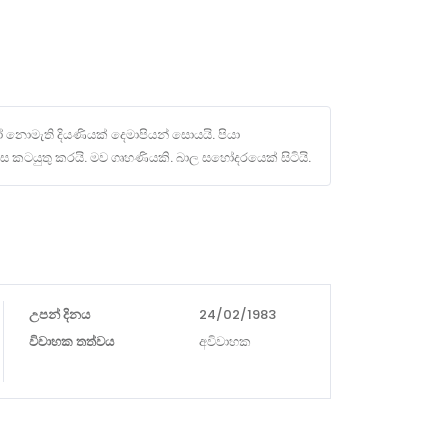
ෝ නොමැති දියණියක් දෙමාපියන් සොයයි. පියා
 කටයුතු කරයි. මව ගෘහණියකි. බාල සහෝදරයෙක් සිටියි.
උපන් දිනය
24/02/1983
විවාහක තත්වය
අවිවාහක