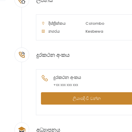
ලිපිනය
දිස්ත්‍රික්කය
Colombo
නගරය
Kesbewa
දුරකථන අංකය
දුරකථන අංකය
+xx xxx xxx xxx
ලියාපදිංචි වන්න
අධ්‍යාපනය