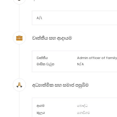
A/L
වෘත්තීය සහ ආදායම
වෘත්තීය
Admin officer of fami
මාසික වැටුප
N/A
අධ්‍යාත්මික සහ සමාජ පසුබිම
ආගම
බෞද්ධ
කුලය
ගොවිගම