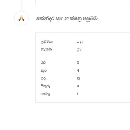
කේන්දර සහ නක්ෂත්‍ර පසුබිම
ලග්නය
ධනු
නැකත
පුෂ
රවී
3
කුජ
4
ගුරු
12
සිකුරු
4
කේතු
1