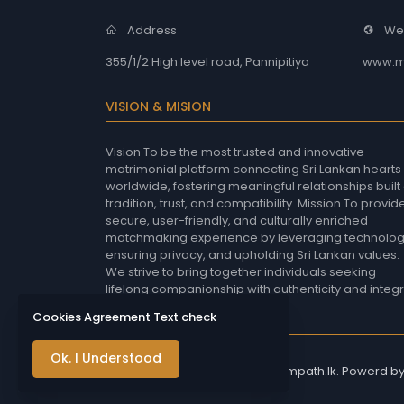
Address
We
355/1/2 High level road, Pannipitiya
www.m
VISION & MISION
Vision To be the most trusted and innovative
matrimonial platform connecting Sri Lankan hearts
worldwide, fostering meaningful relationships built
tradition, trust, and compatibility. Mission To provid
secure, user-friendly, and culturally enriched
matchmaking experience by leveraging technolog
ensuring privacy, and upholding Sri Lankan values.
We strive to bring together individuals seeking
lifelong companionship with authenticity and integri
Cookies Agreement Text check
Ok. I Understood
Copyright © 2026 - Mangalasampath.lk. Powerd b