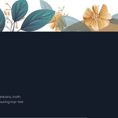
Lankans, both
suring top-tier