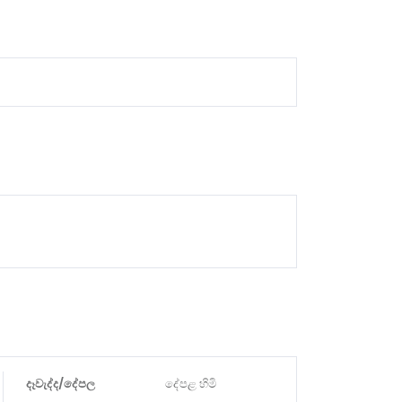
දෑවැද්ද/දේපල
දේපළ හිමි