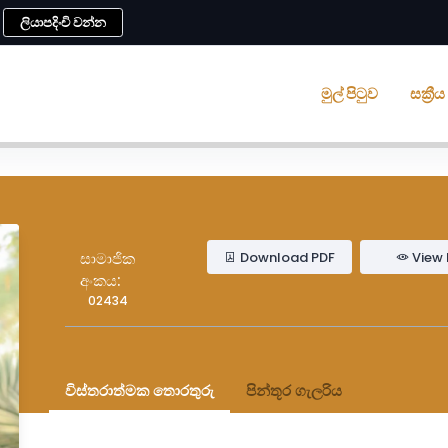
ලියාපදිංචි වන්න
මුල් පිටුව
සක්‍ර
Download PDF
View 
සාමාජික
අංකය:
02434
විස්තරාත්මක තොරතුරු
පින්තූර ගැලරිය