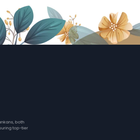
Lankans, both
suring top-tier