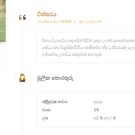
විස්තරය
සාමාජික අංකය: 02434
|
පුතා වෙනුවෙන්
චීනයේ උපාධිය හදාරමින් සිටින පුතුට උගත් යහපත් සහ
සේවය කර විශ්‍රාමිකයි.පියා කෘෂිකර්ම නිලධාරීවරයකු ලෙස
ඉංජිනේරු උපාධිය සම්පූර්ණ කර ඇත.
මූලික තොරතුරු
ස්ත්‍රීපුරුෂ භාවය
පුරුෂ
වයස
29
උස
අඩි 5 අඟල් 9