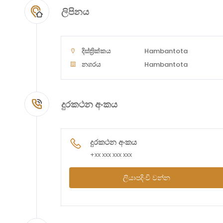
ලිපිනය
දිස්ත්‍රික්කය
Hambantota
නගරය
Hambantota
දුරකථන අංකය
දුරකථන අංකය
+xx xxx xxx xxx
ලියාපදිංචි වන්න