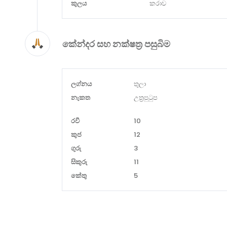
කුලය
කරාව
කේන්දර සහ නක්ෂත්‍ර පසුබිම
ලග්නය
තුලා
නැකත
උත්‍රපුටුප
රවී
10
කුජ
12
ගුරු
3
සිකුරු
11
කේතු
5