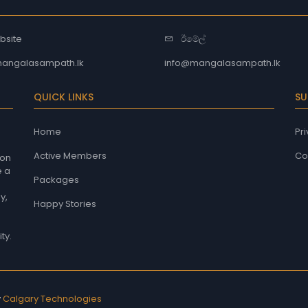
bsite
ඊමේල්
angalasampath.lk
info@mangalasampath.lk
QUICK LINKS
SU
Home
Pri
Active Members
Co
 on
e a
Packages
y,
Happy Stories
ty.
y
Calgary Technologies