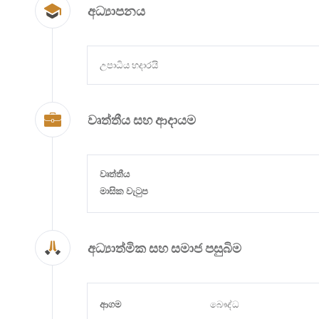
අධ්‍යාපනය
උපාධිය හදාරයි
වෘත්තීය සහ ආදායම
වෘත්තීය
මාසික වැටුප
අධ්‍යාත්මික සහ සමාජ පසුබිම
ආගම
බෞද්ධ