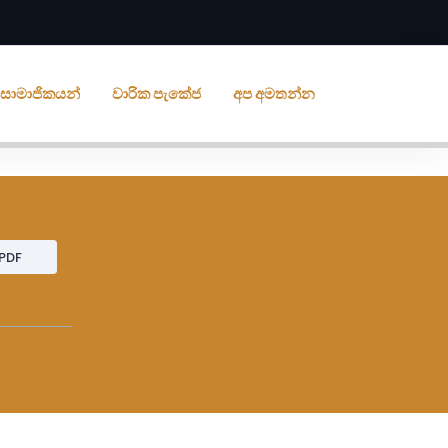
ීය සාමාජිකයන්
වාරික පැකේජ
අප අමතන්න
PDF