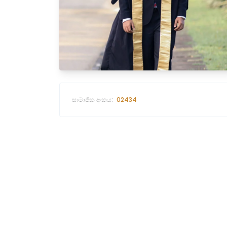
සාමාජික අංකය:
02434