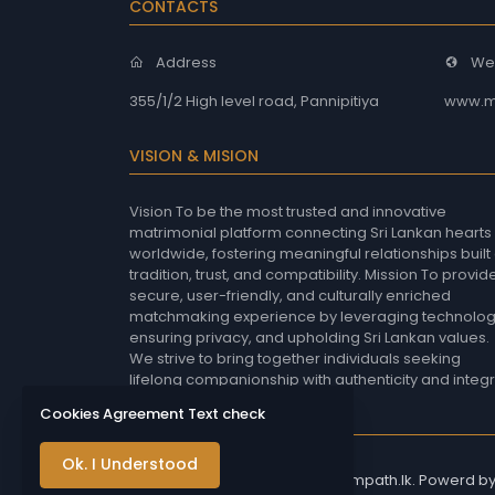
CONTACTS
Address
We
355/1/2 High level road, Pannipitiya
www.m
VISION & MISION
Vision To be the most trusted and innovative
matrimonial platform connecting Sri Lankan hearts
worldwide, fostering meaningful relationships built
tradition, trust, and compatibility. Mission To provid
secure, user-friendly, and culturally enriched
matchmaking experience by leveraging technolog
ensuring privacy, and upholding Sri Lankan values.
We strive to bring together individuals seeking
lifelong companionship with authenticity and integri
Cookies Agreement Text check
Ok. I Understood
Copyright © 2026 - Mangalasampath.lk. Powerd b