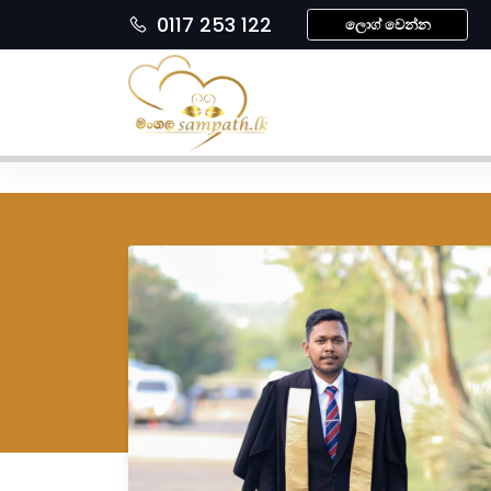
0117 253 122
ලොග් වෙන්න