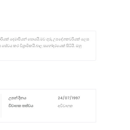
කාරියක් දෙමාපියන් සොයයි.මව ගුරු උපදේශකවරියක් ලෙස
 සේවය කර විශ්‍රාමිකයි.බාල සහෝදරයෙක් සිටියි. ඔහු
උපන් දිනය
24/07/1997
විවාහක තත්වය
අවිවාහක